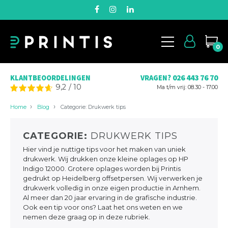
0
026 443 76 70
KLANTBEOORDELINGEN
VRAGEN?
9,2
/
10
Ma t/m vrij: 08.30 - 17.00
Home
Blog
Categorie: Drukwerk tips
CATEGORIE:
DRUKWERK TIPS
Hier vind je nuttige tips voor het maken van uniek
drukwerk. Wij drukken onze kleine oplages op HP
Indigo 12000. Grotere oplages worden bij Printis
gedrukt op Heidelberg offsetpersen. Wij verwerken je
drukwerk volledig in onze eigen productie in Arnhem.
Al meer dan 20 jaar ervaring in de grafische industrie.
Ook een tip voor ons? Laat het ons weten en we
nemen deze graag op in deze rubriek.