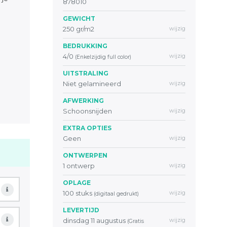
878010
GEWICHT
250 gr/m2
wijzig
BEDRUKKING
4/0
wijzig
(Enkelzijdig full color)
UITSTRALING
Niet gelamineerd
wijzig
AFWERKING
Schoonsnijden
wijzig
EXTRA OPTIES
Geen
wijzig
ONTWERPEN
1 ontwerp
wijzig
OPLAGE
100 stuks
wijzig
(digitaal gedrukt)
LEVERTIJD
dinsdag 11 augustus
wijzig
(Gratis