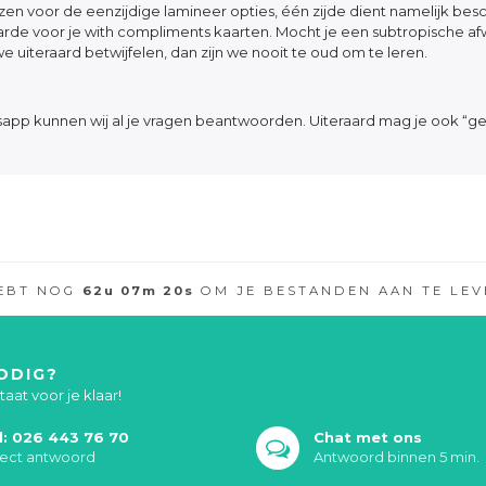
zen voor de eenzijdige lamineer opties, één zijde dient namelijk besc
rde voor je with compliments kaarten. Mocht je een subtropische af
we uiteraard betwijfelen, dan zijn we nooit te oud om te leren.
tsapp kunnen wij al je vragen beantwoorden. Uiteraard mag je ook “ge
HEBT NOG
62
u
07
m
19
s
OM JE BESTANDEN AAN TE LEV
ODIG?
aat voor je klaar!
l: 026 443 76 70
Chat met ons
rect antwoord
Antwoord binnen 5 min.