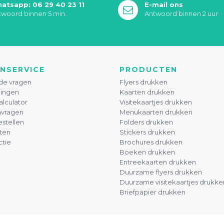
atsapp: 06 29 40 23 11
E-mail ons
twoord binnen 5 min.
Antwoord binnen 2 uur
NSERVICE
PRODUCTEN
de vragen
Flyers drukken
ingen
Kaarten drukken
alculator
Visitekaartjes drukken
nvragen
Menukaarten drukken
stellen
Folders drukken
ten
Stickers drukken
ctie
Brochures drukken
Boeken drukken
Entreekaarten drukken
Duurzame flyers drukken
Duurzame visitekaartjes drukke
Briefpapier drukken