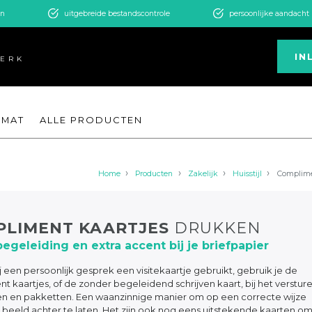
en
uitgebreide bestandscontrole
persoonlijke aandacht
IN
WERK
RMAT
ALLE PRODUCTEN
Home
Producten
Zakelijk
Huisstijl
Complime
LIMENT KAARTJES
DRUKKEN
egeleiding en extra accent bij je briefpapier
j een persoonlijk gesprek een visitekaartje gebruikt, gebruik je de
t kaartjes, of de zonder begeleidend schrijven kaart, bij het verstur
en en pakketten. Een waanzinnige manier om op een correcte wijze
beeld achter te laten. Het zijn ook nog eens uitstekende kaarten om