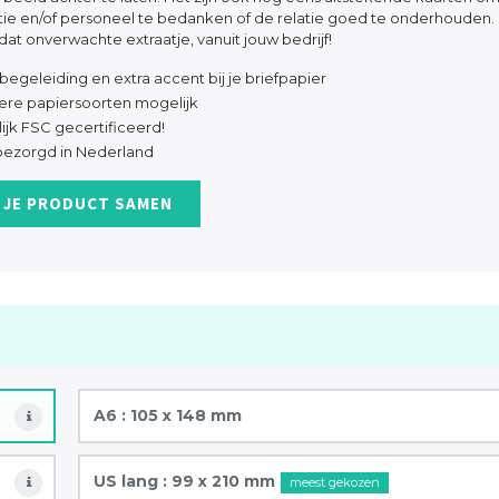
latie en/of personeel te bedanken of de relatie goed te onderhouden.
at onverwachte extraatje, vanuit jouw bedrijf!
begeleiding en extra accent bij je briefpapier
re papiersoorten mogelijk
ijk FSC gecertificeerd!
 bezorgd in Nederland
 JE PRODUCT SAMEN
A6 : 105 x 148 mm
US lang : 99 x 210 mm
meest gekozen