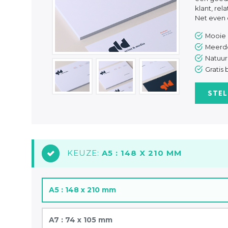
klant, re
Net even d
Mooie 
Meerde
Natuurl
Gratis
STEL
KEUZE:
A5 : 148 X 210 MM
1
A5 : 148 x 210 mm
A7 : 74 x 105 mm