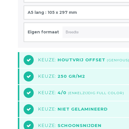
A5 lang : 105 x 297 mm
Eigen formaat
KEUZE:
HOUTVRIJ OFFSET
2
(GENYOUS
KEUZE:
250 GR/M2
3
KEUZE:
4/0
4
(ENKELZIJDIG FULL COLOR)
KEUZE:
NIET GELAMINEERD
5
KEUZE:
SCHOONSNIJDEN
6