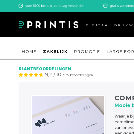
voor 16.00 besteld, vandaag verzonden
gratis verzend
DIGITAAL DRUK
HOME
ZAKELIJK
PROMOTIE
LARGE FO
KLANTBEOORDELINGEN
9,2
/
10
935
beoordelingen
COMP
Mooie b
Waar je bi
complimen
van briev
een goed 