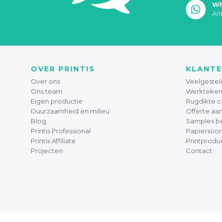
Wh
An
OVER PRINTIS
KLANTE
Over ons
Veelgestel
Ons team
Werkteken
Eigen productie
Rugdikte c
Duurzaamheid en milieu
Offerte aa
Blog
Samples be
Printis Professional
Papiersoor
Printis Affiliate
Printprodu
Projecten
Contact