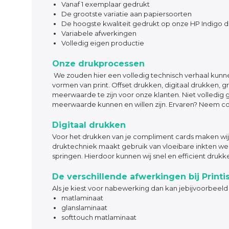
Vanaf 1 exemplaar gedrukt
De grootste variatie aan papiersoorten
De hoogste kwaliteit gedrukt op onze HP Indigo 
Variabele afwerkingen
Volledig eigen productie
Onze drukprocessen
We zouden hier een volledig technisch verhaal kunnen p
vormen van print. Offset drukken, digitaal drukken, g
meerwaarde te zijn voor onze klanten. Niet volledi
meerwaarde kunnen en willen zijn. Ervaren? Neem con
Digitaal drukken
Voor het drukken van je compliment cards maken wij
druktechniek maakt gebruik van vloeibare inkten welk
springen. Hierdoor kunnen wij snel en efficient drukk
De verschillende afwerkingen bij Printi
Als je kiest voor nabewerking dan kan jebijvoorbeeld 
matlaminaat
glanslaminaat
softtouch matlaminaat