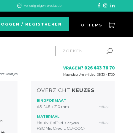
volledig eigen productie
LOGGEN / REGISTREREN
0
ITEMS
026 443 76 70
VRAGEN?
nt kaartjes
Maandag t/m vrijdag: 08.30 - 17.00
OVERZICHT
KEUZES
EINDFORMAAT
A5 : 148 x 210 mm
wijzig
MATERIAAL
en
Houtvrij offset
wijzig
(Genyous)
FSC Mix Credit, CU-COC-
 je