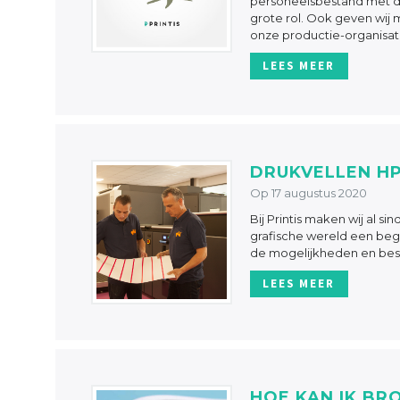
personeelsbestand met de 
grote rol. Ook geven wij
onze productie-organisat
LEES MEER
DRUKVELLEN HP
Op 17 augustus 2020
Bij Printis maken wij al s
grafische wereld een begr
de mogelijkheden en beste
LEES MEER
HOE KAN IK BR