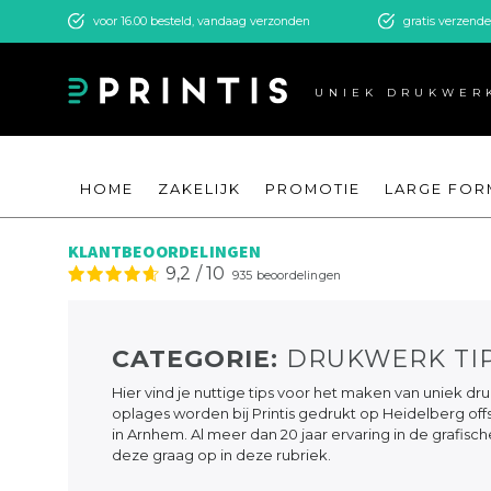
voor 16.00 besteld, vandaag verzonden
gratis verzend
UNIEK DRUKWER
HOME
ZAKELIJK
PROMOTIE
LARGE FOR
KLANTBEOORDELINGEN
9,2
/
10
935
beoordelingen
CATEGORIE:
DRUKWERK TI
Hier vind je nuttige tips voor het maken van uniek d
oplages worden bij Printis gedrukt op Heidelberg off
in Arnhem. Al meer dan 20 jaar ervaring in de grafis
deze graag op in deze rubriek.