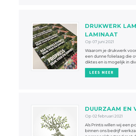
DRUKWERK LAM
LAMINAAT
Op 07 juni 2021
Waarom je drukwerk voorzi
een dunne folielaag die o
diktes en is mogelijk in div
LEES MEER
DUURZAAM EN
Op 02 februari 2021
Als Printis willen wij ee
binnen ons bedrijf werkzaa