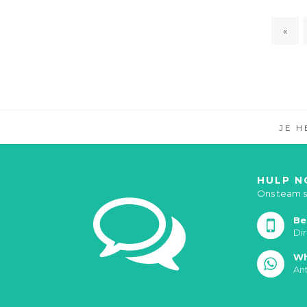
«
JE 
HULP N
Ons team st
Be
Di
Wh
An