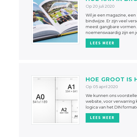
Op 20 juli 2020
Wil je een magazine, een
bindwijze. Er zijn veel v
meest gangbare vormen. 
noemenswaardig zijn en j
LEES MEER
HOE GROOT IS 
Op 05 april 2020
We kunnen ons voorstellen
website, voor verwarring 
logica van het DIN forma
LEES MEER