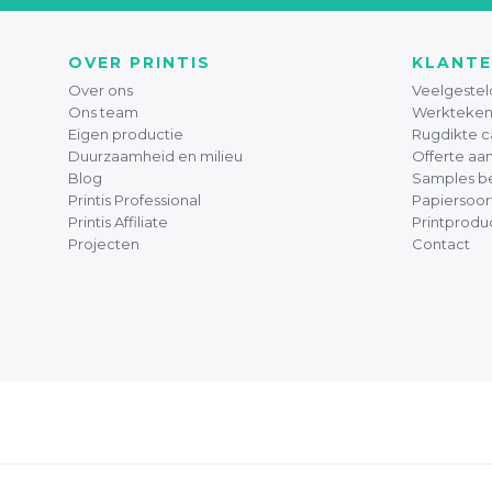
OVER PRINTIS
KLANTE
Over ons
Veelgestel
Ons team
Werkteken
Eigen productie
Rugdikte c
Duurzaamheid en milieu
Offerte aa
Blog
Samples be
Printis Professional
Papiersoor
Printis Affiliate
Printprodu
Projecten
Contact