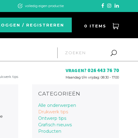
volledig eigen productie
LOGGEN / REGISTREREN
0
ITEMS
026 443 76 70
VRAGEN?
ukwerk tips
Maandag t/m vrijdag: 08.30 - 17.00
CATEGORIEËN
Alle onderwerpen
Drukwerk tips
ie
Ontwerp tips
Grafisch nieuws
Producten