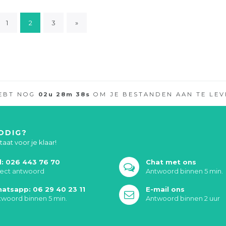
1
2
3
»
HEBT NOG
02
u
28
m
38
s
OM JE BESTANDEN AAN TE LEV
ODIG?
aat voor je klaar!
l: 026 443 76 70
Chat met ons
rect antwoord
Antwoord binnen 5 min.
atsapp: 06 29 40 23 11
E-mail ons
twoord binnen 5 min.
Antwoord binnen 2 uur