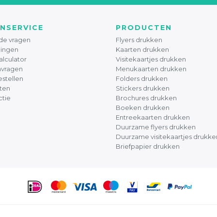
NSERVICE
PRODUCTEN
de vragen
Flyers drukken
ingen
Kaarten drukken
alculator
Visitekaartjes drukken
nvragen
Menukaarten drukken
stellen
Folders drukken
ten
Stickers drukken
ctie
Brochures drukken
Boeken drukken
Entreekaarten drukken
Duurzame flyers drukken
Duurzame visitekaartjes drukke
Briefpapier drukken