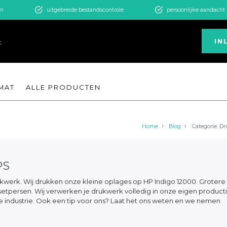
en
uitgebreide bestandscontrole
persoonlijke aandacht
IN
K
MAT
ALLE PRODUCTEN
Home
Blog
Categorie: Dr
PS
rukwerk. Wij drukken onze kleine oplages op HP Indigo 12000. Grotere
setpersen. Wij verwerken je drukwerk volledig in onze eigen product
che industrie. Ook een tip voor ons? Laat het ons weten en we nemen