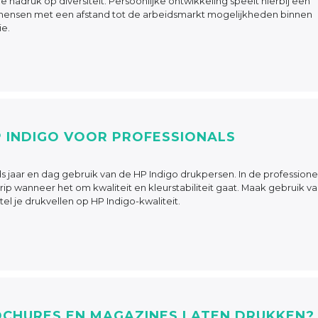
nadruk op diversiteit. Persoonlijke ontwikkeling speelt hierbij een
 mensen met een afstand tot de arbeidsmarkt mogelijkheden binnen
ie.
 INDIGO VOOR PROFESSIONALS
inds jaar en dag gebruik van de HP Indigo drukpersen. In de professione
ip wanneer het om kwaliteit en kleurstabiliteit gaat. Maak gebruik v
l je drukvellen op HP Indigo-kwaliteit.
OCHURES EN MAGAZINES LATEN DRUKKEN?