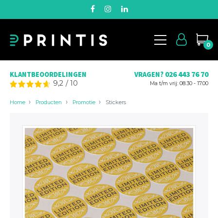
0
026 443 76 70
KLANTBEOORDELINGEN
VRAGEN?
9,2
/
10
Ma t/m vrij: 08.30 - 17.00
Home
Producten
Promotie
Stickers