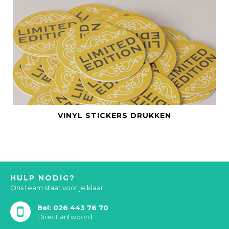
BEKIJK DIT PRODUCT
VINYL STICKERS DRUKKEN
HULP NODIG?
Ons team staat voor je klaar!
Bel: 026 443 76 70
Direct antwoord