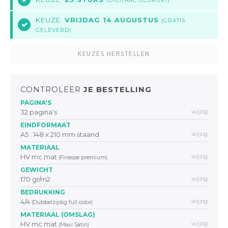
(DIGITAAL GEDRUKT)
KEUZE:
VRIJDAG 14 AUGUSTUS
(GRATIS
17
GELEVERD)
KEUZES HERSTELLEN
CONTROLEER
JE BESTELLING
PAGINA'S
32 pagina's
wijzig
EINDFORMAAT
A5 : 148 x 210 mm staand
wijzig
MATERIAAL
HV mc mat
wijzig
(Finesse premium)
GEWICHT
170 gr/m2
wijzig
BEDRUKKING
4/4
wijzig
(Dubbelzijdig full color)
MATERIAAL (OMSLAG)
HV mc mat
wijzig
(Maxi Satin)