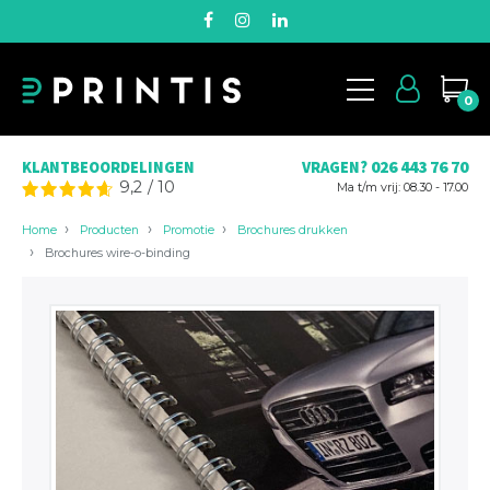
0
026 443 76 70
KLANTBEOORDELINGEN
VRAGEN?
9,2
/
10
Ma t/m vrij: 08.30 - 17.00
Home
Producten
Promotie
Brochures drukken
Brochures wire-o-binding