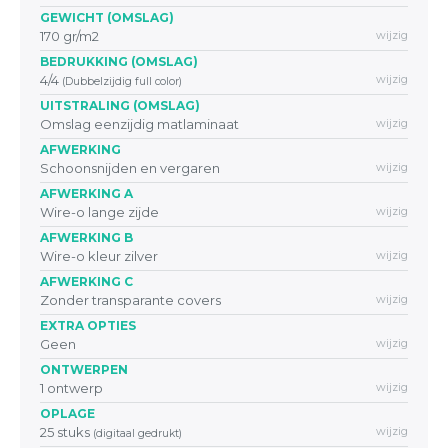
GEWICHT (OMSLAG)
170 gr/m2
wijzig
BEDRUKKING (OMSLAG)
4/4
wijzig
(Dubbelzijdig full color)
UITSTRALING (OMSLAG)
Omslag eenzijdig matlaminaat
wijzig
AFWERKING
Schoonsnijden en vergaren
wijzig
AFWERKING A
Wire-o lange zijde
wijzig
AFWERKING B
Wire-o kleur zilver
wijzig
AFWERKING C
Zonder transparante covers
wijzig
EXTRA OPTIES
Geen
wijzig
ONTWERPEN
1 ontwerp
wijzig
OPLAGE
25 stuks
wijzig
(digitaal gedrukt)