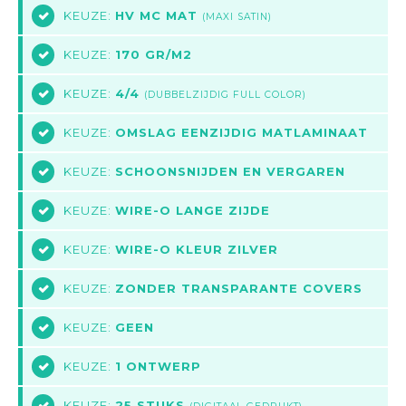
KEUZE:
HV MC MAT
6
(MAXI SATIN)
KEUZE:
170 GR/M2
7
KEUZE:
4/4
8
(DUBBELZIJDIG FULL COLOR)
KEUZE:
OMSLAG EENZIJDIG MATLAMINAAT
9
KEUZE:
SCHOONSNIJDEN EN VERGAREN
10
KEUZE:
WIRE-O LANGE ZIJDE
11
KEUZE:
WIRE-O KLEUR ZILVER
12
KEUZE:
ZONDER TRANSPARANTE COVERS
13
KEUZE:
GEEN
14
KEUZE:
1 ONTWERP
15
KEUZE:
25 STUKS
16