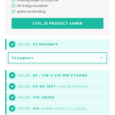
Volledig eigen productie
HP Indigo kwaliteit
gratis verzending
STEL JE PRODUCT SAMEN
KEUZE:
32 PAGINA'S
1
32 pagina's
KEUZE:
A5 : 148 X 210 MM STAAND
2
KEUZE:
HV MC MAT
3
(FINESSE PREMIUM)
KEUZE:
170 GR/M2
4
KEUZE:
4/4
5
(DUBBELZIJDIG FULL COLOR)