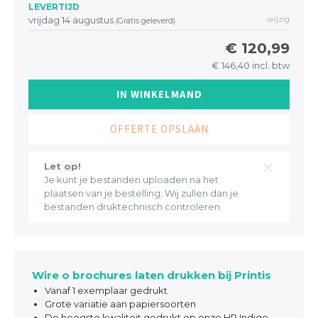
LEVERTIJD
vrijdag 14 augustus
wijzig
(Gratis geleverd)
€ 120,99
€ 146,40 incl. btw
IN WINKELMAND
OFFERTE OPSLAAN
Let op!
Je kunt je bestanden uploaden na het
plaatsen van je bestelling. Wij zullen dan je
bestanden druktechnisch controleren.
Wire o brochures laten drukken bij Printis
Vanaf 1 exemplaar gedrukt
Grote variatie aan papiersoorten
De hoogste kwaliteit gedrukt op onze HP Indigo