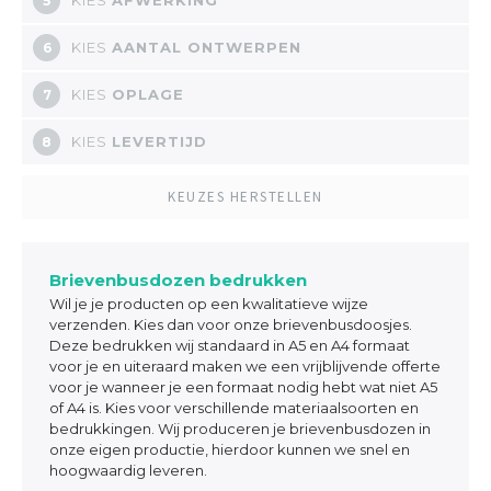
5
KIES
AANTAL ONTWERPEN
6
KIES
OPLAGE
7
KIES
LEVERTIJD
8
KEUZES HERSTELLEN
Brievenbusdozen bedrukken
Wil je je producten op een kwalitatieve wijze
verzenden. Kies dan voor onze brievenbusdoosjes.
Deze bedrukken wij standaard in A5 en A4 formaat
voor je en uiteraard maken we een vrijblijvende offerte
voor je wanneer je een formaat nodig hebt wat niet A5
of A4 is. Kies voor verschillende materiaalsoorten en
bedrukkingen. Wij produceren je brievenbusdozen in
onze eigen productie, hierdoor kunnen we snel en
hoogwaardig leveren.