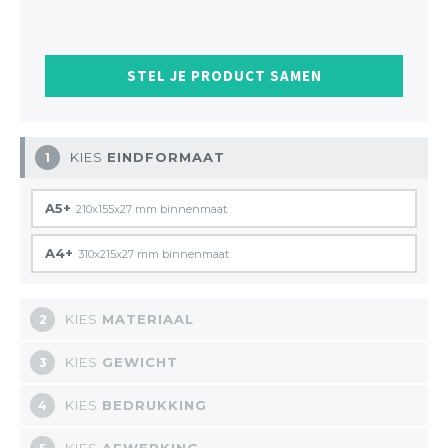
STEL JE PRODUCT SAMEN
KIES
EINDFORMAAT
1
A5+
210x155x27 mm binnenmaat
A4+
310x215x27 mm binnenmaat
KIES
MATERIAAL
2
KIES
GEWICHT
3
KIES
BEDRUKKING
4
KIES
AFWERKING