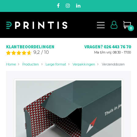
0
026 443 76 70
KLANTBEOORDELINGEN
VRAGEN?
9,2
/
10
Ma t/m vrij: 08.30 - 17.00
Home
Producten
Large format
Verpakkingen
Verzenddozen