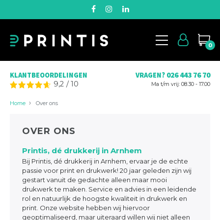
0
026 443 76 70
KLANTBEOORDELINGEN
VRAGEN?
9,2
/
10
Ma t/m vrij: 08.30 - 17.00
Home
Over ons
OVER ONS
Printis, dé drukkerij in Arnhem
Bij Printis, dé drukkerij in Arnhem, ervaar je de echte
passie voor print en drukwerk! 20 jaar geleden zijn wij
gestart vanuit de gedachte alleen maar mooi
drukwerk te maken. Service en advies in een leidende
rol en natuurlijk de hoogste kwaliteit in drukwerk en
print. Onze website hebben wij hiervoor
geoptimaliseerd, maar uiteraard willen wij niet alleen