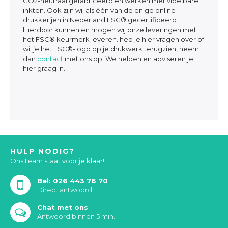
CO2-neutraal gefabriceerd en werken met vloeibare
inkten. Ook zijn wij als één van de enige online
drukkerijen in Nederland FSC® gecertificeerd.
Hierdoor kunnen en mogen wij onze leveringen met
het FSC® keurmerk leveren. heb je hier vragen over of
wil je het FSC®-logo op je drukwerk terugzien, neem
dan
contact
met ons op. We helpen en adviseren je
hier graag in.
HULP NODIG?
Ons team staat voor je klaar!
Bel: 026 443 76 70
Direct antwoord
Chat met ons
Antwoord binnen 5 min.