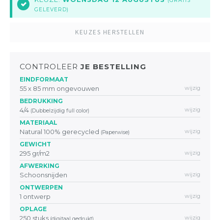
(GRATIS
8
GELEVERD)
KEUZES HERSTELLEN
CONTROLEER
JE BESTELLING
EINDFORMAAT
55 x 85 mm ongevouwen
wijzig
BEDRUKKING
4/4
wijzig
(Dubbelzijdig full color)
MATERIAAL
Natural 100% gerecycled
wijzig
(Paperwise)
GEWICHT
295 gr/m2
wijzig
AFWERKING
Schoonsnijden
wijzig
ONTWERPEN
1 ontwerp
wijzig
OPLAGE
250 stuks
wijzig
(digitaal gedrukt)