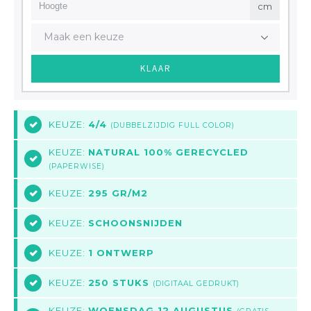
cm
Maak een keuze
KLAAR
KEUZE:
4/4
2
(DUBBELZIJDIG FULL COLOR)
KEUZE:
NATURAL 100% GERECYCLED
3
(PAPERWISE)
KEUZE:
295 GR/M2
4
KEUZE:
SCHOONSNIJDEN
5
KEUZE:
1 ONTWERP
6
KEUZE:
250 STUKS
7
(DIGITAAL GEDRUKT)
KEUZE:
WOENSDAG 12 AUGUSTUS