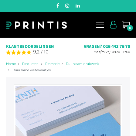
0
026 443 76 70
KLANTBEOORDELINGEN
VRAGEN?
9,2
/
10
Ma t/m vrij: 08.30 - 17.00
Home
Producten
Promotie
Duurzaam drukwerk
Duurzame visitekaartjes