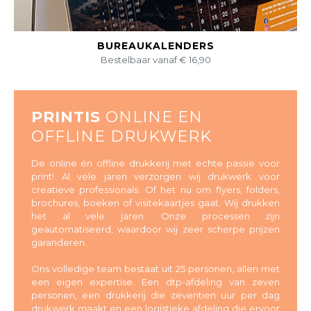
BEKIJK DIT PRODUCT
BUREAUKALENDERS
Bestelbaar vanaf € 16,90
PRINTIS
ONLINE EN
OFFLINE DRUKWERK
De online én offline drukkerij met echte passie voor
print! Al vele jaren verzorgen wij drukwerk voor
creatieve professionals. Of het nu om flyers, folders,
brochures, boeken of visitekaartjes gaat. Wij drukken
het al vele jaren. Onze processen zijn
geautomatiseerd, waardoor wij zeer scherpe prijzen
garanderen.
Ons volledige team bestaat uit 25 personen, allen met
een eigen expertise. Een dtp-afdeling van zeven
personen, een drukkerij die zeventien uur per dag
drukwerk maakt en een logistieke afdeling die ervoor