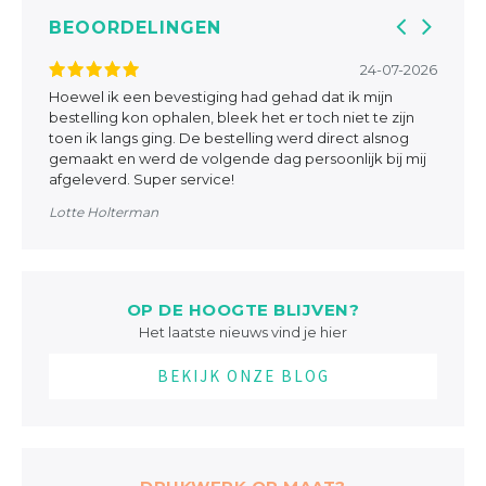
BEOORDELINGEN
025
24-07-2026
Hoewel ik een bevestiging had gehad dat ik mijn
Pr
r,
bestelling kon ophalen, bleek het er toch niet te zijn
To
toen ik langs ging. De bestelling werd direct alsnog
gemaakt en werd de volgende dag persoonlijk bij mij
afgeleverd. Super service!
Lotte Holterman
OP DE HOOGTE BLIJVEN?
Het laatste nieuws vind je hier
BEKIJK ONZE BLOG