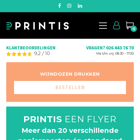
0
026 443 76 70
KLANTBEOORDELINGEN
VRAGEN?
9,2
/
10
Ma t/m vrij: 08.30 - 17.00
WIJNDOZEN DRUKKEN
BESTELLEN
PRINTIS
EEN FLYER
Meer dan 20 verschillende