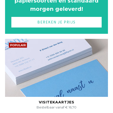
papiersoorten én standaard
morgen geleverd!
BEREKEN JE PRIJS
POPULAIR
BEKIJK DIT PRODUCT
VISITEKAARTJES
Bestelbaar vanaf € 16,70