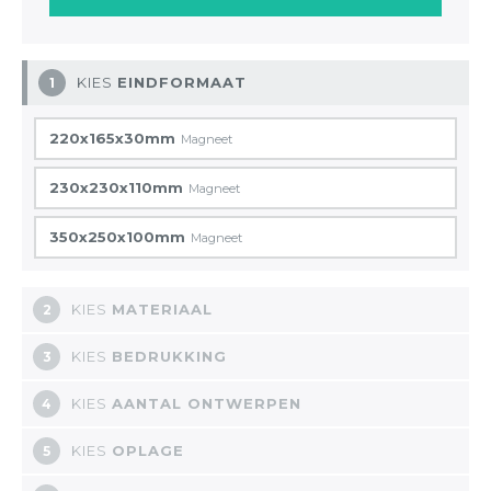
KIES
EINDFORMAAT
1
220x165x30mm
Magneet
230x230x110mm
Magneet
350x250x100mm
Magneet
KIES
MATERIAAL
2
KIES
BEDRUKKING
3
KIES
AANTAL ONTWERPEN
4
KIES
OPLAGE
5