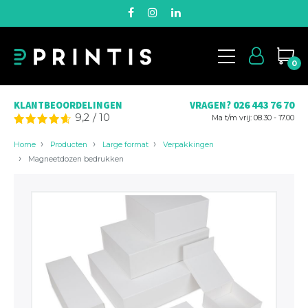
0
026 443 76 70
KLANTBEOORDELINGEN
VRAGEN?
9,2
/
10
Ma t/m vrij: 08.30 - 17.00
Home
Producten
Large format
Verpakkingen
Magneetdozen bedrukken