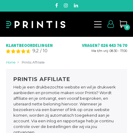
0
026 443 76 70
KLANTBEOORDELINGEN
VRAGEN?
9,2
/
10
Ma t/m vrij: 08.30 - 17.00
Home
Printis Affiliate
PRINTIS AFFILIATE
Heb je een drukbezochte website en wil je drukwerk
aanbieden en promotie maken voor Printis? Wordt
affiliate en je ontvangt, een vooraf besproken, en
uiteraard nette beloning hiervoor. Wanneer je
bezoekers via een banner of link op onze website
komen, worden zij automatisch toegekend aan je
account. Via een inlog en rapportage heb je continu
controle over de bestellingen die wij via jou
ontvangen.