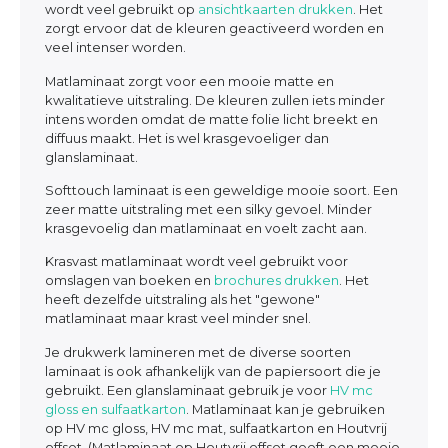
wordt veel gebruikt op
ansichtkaarten drukken
. Het
zorgt ervoor dat de kleuren geactiveerd worden en
veel intenser worden.
Matlaminaat zorgt voor een mooie matte en
kwalitatieve uitstraling. De kleuren zullen iets minder
intens worden omdat de matte folie licht breekt en
diffuus maakt. Het is wel krasgevoeliger dan
glanslaminaat.
Softtouch laminaat is een geweldige mooie soort. Een
zeer matte uitstraling met een silky gevoel. Minder
krasgevoelig dan matlaminaat en voelt zacht aan.
Krasvast matlaminaat wordt veel gebruikt voor
omslagen van boeken en
brochures drukken
. Het
heeft dezelfde uitstraling als het "gewone"
matlaminaat maar krast veel minder snel.
Je drukwerk lamineren met de diverse soorten
laminaat is ook afhankelijk van de papiersoort die je
gebruikt. Een glanslaminaat gebruik je voor
HV mc
gloss en sulfaatkarton
. Matlaminaat kan je gebruiken
op HV mc gloss, HV mc mat, sulfaatkarton en Houtvrij
offset. (Matlaminaat op Houtvrij offset geeft een mooie