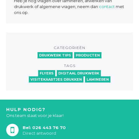
Heb je nog vragen over lamineren, afwerken van
drukwerk of algemene vragen, neem dan
contact
met
ons op.
CATEGORIEËN
DRUKWERK TIPS
PRODUCTEN
TAGS
FLYERS
DIGITAAL DRUKWERK
VISITEKAARTJES DRUKKEN
LAMINEREN
HULP NODIG?
Ons team staat voor je klaar!
Bel: 026 443 76 70
Direct antwoord