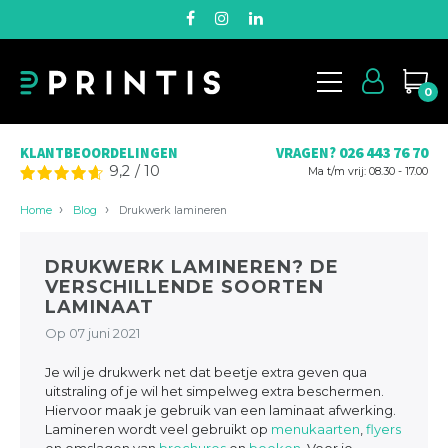
0
026 443 76 70
KLANTBEOORDELINGEN
VRAGEN?
9,2
/
10
Ma t/m vrij: 08.30 - 17.00
Home
Blog
Drukwerk lamineren
DRUKWERK LAMINEREN? DE
VERSCHILLENDE SOORTEN
LAMINAAT
Op 07 juni 2021
Je wil je drukwerk net dat beetje extra geven qua
uitstraling of je wil het simpelweg extra beschermen.
Hiervoor maak je gebruik van een laminaat afwerking.
Lamineren wordt veel gebruikt op
menukaarten
,
flyers