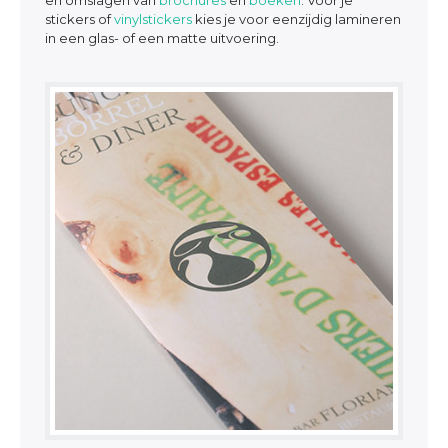
en omslagen van
brochures
en
boeken
. Voor je
stickers of
vinylstickers
kies je voor eenzijdig lamineren
in een glas- of een matte uitvoering.