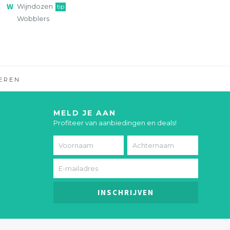
Wijndozen
tip
Wobblers
EREN
MELD JE AAN
Profiteer van aanbiedingen en deals!
INSCHRIJVEN