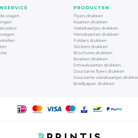
NSERVICE
PRODUCTEN
de vragen
Flyers drukken
ingen
Kaarten drukken
alculator
Visitekaartjes drukken
nvragen
Menukaarten drukken
stellen
Folders drukken
ten
Stickers drukken
ctie
Brochures drukken
Boeken drukken
Entreekaarten drukken
Duurzame flyers drukken
Duurzame visitekaartjes drukke
Briefpapier drukken