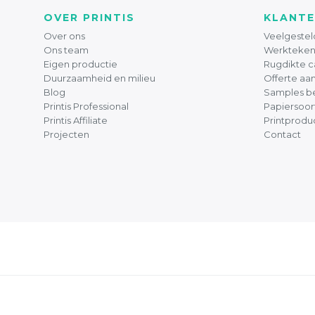
OVER PRINTIS
KLANTE
Over ons
Veelgestel
Ons team
Werkteken
Eigen productie
Rugdikte c
Duurzaamheid en milieu
Offerte aa
Blog
Samples be
Printis Professional
Papiersoor
Printis Affiliate
Printprodu
Projecten
Contact