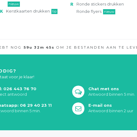
Ronde stickers drukken
nieuw
Kerstkaarten drukken
Ronde flyers
tip
nieuw
HEBT NOG
59
u
32
m
45
s
OM JE BESTANDEN AAN TE LEV
ODIG?
aat voor je klaar!
l: 026 443 76 70
Chat met ons
rect antwoord
Antwoord binnen 5 min.
atsapp: 06 29 40 23 11
E-mail ons
twoord binnen 5 min.
Antwoord binnen 2 uur