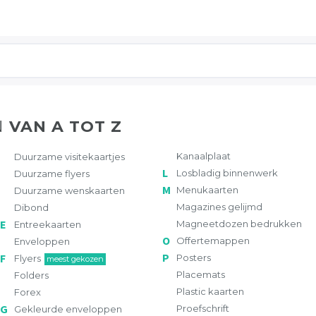
N
VAN A TOT Z
Kanaalplaat
Duurzame visitekaartjes
Losbladig binnenwerk
Duurzame flyers
Menukaarten
Duurzame wenskaarten
Magazines gelijmd
Dibond
Magneetdozen bedrukken
Entreekaarten
Offertemappen
Enveloppen
Posters
Flyers
meest gekozen
Placemats
Folders
Plastic kaarten
Forex
Proefschrift
Gekleurde enveloppen