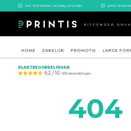
voor 16.00 besteld, vandaag verzonden
gratis verzend
BIJZONDER DRU
HOME
ZAKELIJK
PROMOTIE
LARGE FOR
KLANTBEOORDELINGEN
9,2
/
10
935
beoordelingen
404