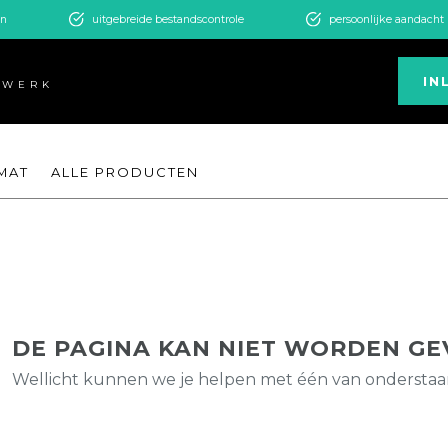
en
uitgebreide bestandscontrole
persoonlijke aandacht
IN
KWERK
MAT
ALLE PRODUCTEN
DE PAGINA KAN NIET WORDEN G
Wellicht kunnen we je helpen met één van ondersta