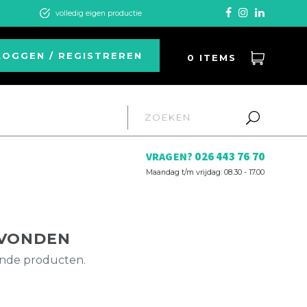
volledig eigen productie
LOGGEN / REGISTREREN
0
ITEMS
026 443 76 70
VRAGEN?
Maandag t/m vrijdag: 08.30 - 17.00
EVONDEN
ande producten.