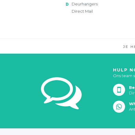
Deurhangers
Direct Mail
JE 
HULP N
Ons team st
Be
Di
Wh
An