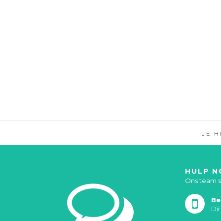
JE 
HULP N
Ons team st
Be
Di