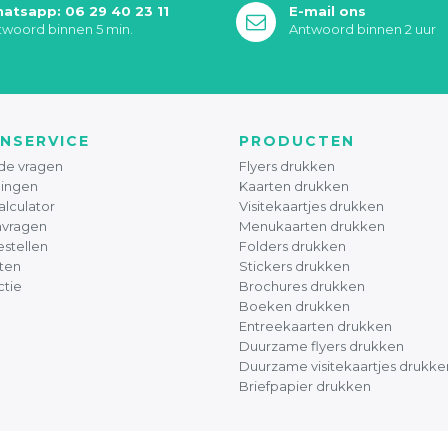
atsapp: 06 29 40 23 11
E-mail ons
twoord binnen 5 min.
Antwoord binnen 2 uur
NSERVICE
PRODUCTEN
de vragen
Flyers drukken
ingen
Kaarten drukken
alculator
Visitekaartjes drukken
nvragen
Menukaarten drukken
stellen
Folders drukken
ten
Stickers drukken
ctie
Brochures drukken
Boeken drukken
Entreekaarten drukken
Duurzame flyers drukken
Duurzame visitekaartjes drukke
Briefpapier drukken