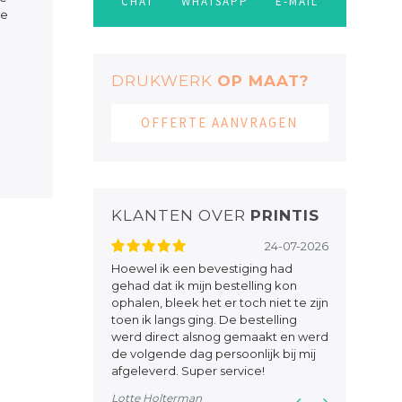
CHAT
WHATSAPP
E-MAIL
te
DRUKWERK
OP MAAT?
OFFERTE AANVRAGEN
KLANTEN OVER
PRINTIS
23-10-2025
24-07-2026
en heb zeer kundig
Hoewel ik een bevestiging had
Prettig in d
egen. Het drukwerk
gehad dat ik mijn bestelling kon
servicegeric
htig papier, goede
ophalen, bleek het er toch niet te zijn
Tooth Fairy S
evering prima op
toen ik langs ging. De bestelling
werd direct alsnog gemaakt en werd
de volgende dag persoonlijk bij mij
afgeleverd. Super service!
Lotte Holterman