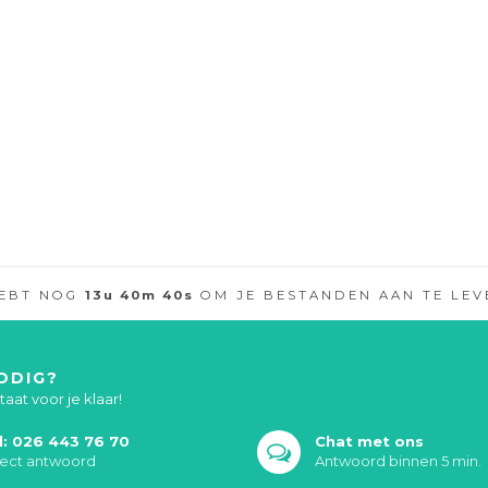
HEBT NOG
13
u
40
m
39
s
OM JE BESTANDEN AAN TE LEV
ODIG?
aat voor je klaar!
l: 026 443 76 70
Chat met ons
rect antwoord
Antwoord binnen 5 min.