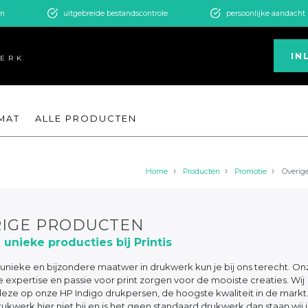
en
uitgebreide bestandscontrole
persoonlijke aandacht
IN
WERK
MAT
ALLE PRODUCTEN
Home
Producten
Promotie
Overig
IGE PRODUCTEN
 unieke producties bij Printis
unieke en bijzondere maatwer in drukwerk kun je bij ons terecht. On
 expertise en passie voor print zorgen voor de mooiste creaties. Wij
eze op onze HP Indigo drukpersen, de hoogste kwaliteit in de markt
rukwerk hier niet bij en is het geen standaard drukwerk dan staan wij 