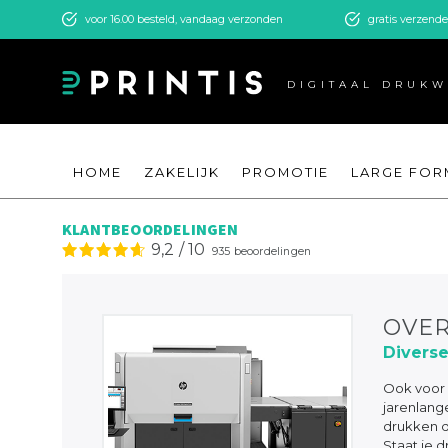
voor 16.00 besteld, vandaag verzonden
gratis verzend
DIGITAAL DRUK
HOME
ZAKELIJK
PROMOTIE
LARGE FOR
KLANTBEOORDELINGEN
9,2
/
10
935
beoordelingen
OVER
Diverse
Ook voor 
jarenlange
drukken d
Staat je d