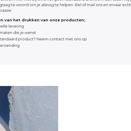
 graag te woord om je alsnog te helpen. Bel of mail ons en ervaar ech
passie.
n van het drukken van onze producten;
elle levering
ormaten die je wenst
tandaard product? Neem contact met ons op.
 verzending
06-11-2025
25-10-2025
ing meteen
Geweldige producties, enorme
Ik had een vraag 
beld als er
klantvriendelijkheid en goede
en snel hulp gekr
ker bij hun
bereidheid en bereikbaarheid ‘
was perfect (prac
ervice
kwaliteit) en de l
Embrace Your Life - db
tijd.
Britt