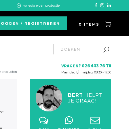
volledig eigen productie
LOGGEN / REGISTREREN
0
ITEMS
026 443 76 70
VRAGEN?
e producten
Maandag t/m vrijdag: 08.30 - 17.00
BERT
HELPT
JE GRAAG!
ze
.
je