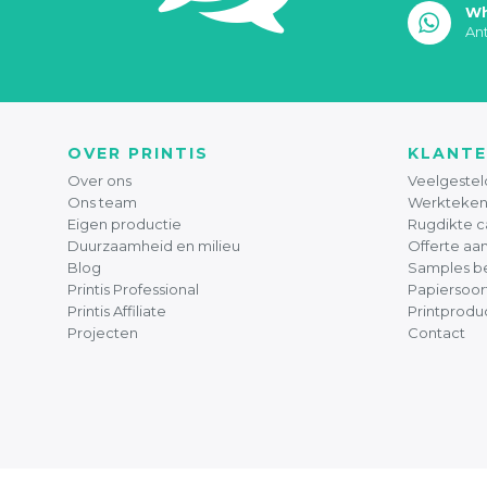
Wh
An
OVER PRINTIS
KLANTE
Over ons
Veelgestel
Ons team
Werkteken
Eigen productie
Rugdikte c
Duurzaamheid en milieu
Offerte aa
Blog
Samples be
Printis Professional
Papiersoor
Printis Affiliate
Printprodu
Projecten
Contact