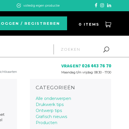
volledig eigen productie
LOGGEN / REGISTREREN
0
ITEMS
026 443 76 70
VRAGEN?
ichtkaarten
Maandag t/m vrijdag: 08.30 - 17.00
CATEGORIEËN
Alle onderwerpen
Drukwerk tips
Ontwerp tips
het
Grafisch nieuws
el
Producten