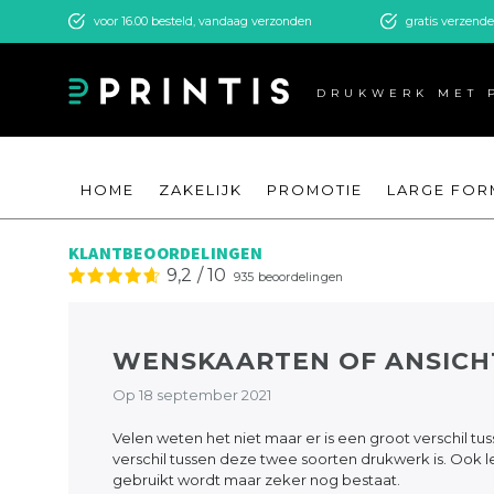
voor 16.00 besteld, vandaag verzonden
gratis verzend
DRUKWERK MET 
HOME
ZAKELIJK
PROMOTIE
LARGE FOR
KLANTBEOORDELINGEN
9,2
/
10
935
beoordelingen
WENSKAARTEN OF ANSICH
Op 18 september 2021
Velen weten het niet maar er is een groot verschil tu
verschil tussen deze twee soorten drukwerk is. Ook le
gebruikt wordt maar zeker nog bestaat.