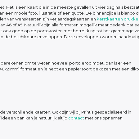
t. Het is een kaart die in de meeste gevallen uit vier pagina's bestaa
 een mooie foto, illustratie of een quote. De binnenzijde is blanco o
den van wenskaarten zijn verjaardagskaarten en
kerstkaarten drukke
n A6 of A5. Natuurlijk zijn alle formaten mogelijk maar bedenk dat e
let ook goed op de portokosten met betrekking tot het grammage v
n op de beschikbare enveloppen. Deze enveloppen worden handmati
wil berekenen om te weten hoeveel porto erop moet, dan is er een
(148x21mm) formaat en je hebt een papiersoort gekozen met een dikt
 de verschillende kaarten. Ook zijn wij bij Printis gespecialiseerd in
ideeën dan kan je natuurlijk altijd
contact
met ons opnemen.