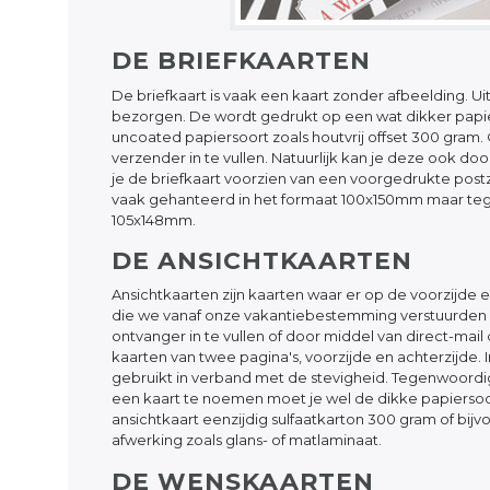
DE BRIEFKAARTEN
De briefkaart is vaak een kaart zonder afbeelding. 
bezorgen. De wordt gedrukt op een wat dikker papier
uncoated papiersoort zoals houtvrij offset 300 gram.
verzender in te vullen. Natuurlijk kan je deze ook do
je de briefkaart voorzien van een voorgedrukte postze
vaak gehanteerd in het formaat 100x150mm maar teg
105x148mm.
DE ANSICHTKAARTEN
Ansichtkaarten zijn kaarten waar er op de voorzijde
die we vanaf onze vakantiebestemming verstuurden n
ontvanger in te vullen of door middel van direct-mail
kaarten van twee pagina's, voorzijde en achterzijde. 
gebruikt in verband met de stevigheid. Tegenwoordig
een kaart te noemen moet je wel de dikke papiersoor
ansichtkaart eenzijdig sulfaatkarton 300 gram of bi
afwerking zoals glans- of matlaminaat.
DE WENSKAARTEN