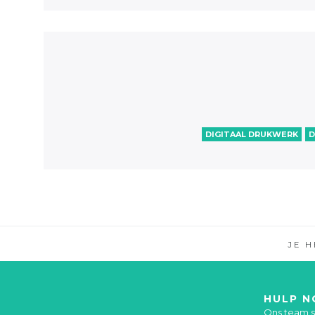
DIGITAAL DRUKWERK
D
JE 
HULP N
Ons team st