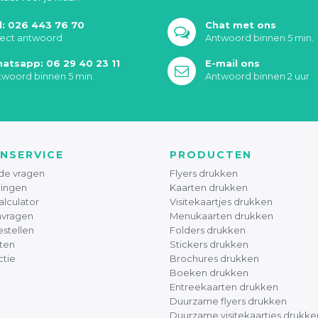
l: 026 443 76 70
Chat met ons
rect antwoord
Antwoord binnen 5 min.
atsapp: 06 29 40 23 11
E-mail ons
twoord binnen 5 min.
Antwoord binnen 2 uur
NSERVICE
PRODUCTEN
de vragen
Flyers drukken
ingen
Kaarten drukken
alculator
Visitekaartjes drukken
nvragen
Menukaarten drukken
stellen
Folders drukken
ten
Stickers drukken
ctie
Brochures drukken
Boeken drukken
Entreekaarten drukken
Duurzame flyers drukken
Duurzame visitekaartjes drukke