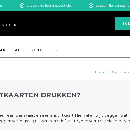
en
uitgebreide bestandscontrole
persoonlijke aandacht
IN
PASSIE
MAT
ALLE PRODUCTEN
Home
Blog
Ans
TKAARTEN DRUKKEN?
ssen een wenskaart en een ansichtkaart. Hier willen wij uitleggen wat 
ggen we je graag uit wat een briefkaart is, een vorm die niet heel ve