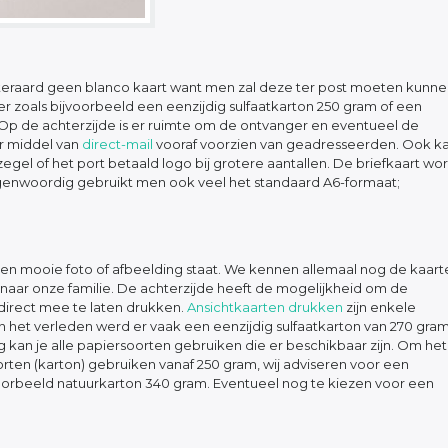
Uiteraard geen blanco kaart want men zal deze ter post moeten kunn
 zoals bijvoorbeeld een eenzijdig sulfaatkarton 250 gram of een
 Op de achterzijde is er ruimte om de ontvanger en eventueel de
or middel van
direct-mail
vooraf voorzien van geadresseerden. Ook k
gel of het port betaald logo bij grotere aantallen. De briefkaart wo
enwoordig gebruikt men ook veel het standaard A6-formaat;
 een mooie foto of afbeelding staat. We kennen allemaal nog de kaart
aar onze familie. De achterzijde heeft de mogelijkheid om de
 direct mee te laten drukken.
Ansichtkaarten drukken
zijn enkele
In het verleden werd er vaak een eenzijdig sulfaatkarton van 270 gra
 kan je alle papiersoorten gebruiken die er beschikbaar zijn. Om het
ten (karton) gebruiken vanaf 250 gram, wij adviseren voor een
jvoorbeeld natuurkarton 340 gram. Eventueel nog te kiezen voor een