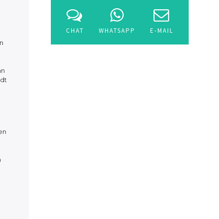
CHAT
WHATSAPP
E-MAIL
en
an
rdt
en
m