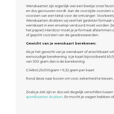
Wenskaarten zijn eigenlijk wel een beetje onze favorie
en dus gevouwen wordt. Aan de voorzijde voorzien van
voorzien van een tekst voor de ontvanger. Voorbeel
Wenskaarten drukken wij veel het gesloten formaat va
wenskaart in een envelop verstuurd moet worden. (
het papier) Hierdoor moet je je formaat afstemme
of geprint voorzien van de geadresseerden.
Gewicht van je wenskaart berekenen:
Als je het gewicht van je wenskaart of ansichtkaart 
eenvoudige berekening. Is je kaart bijvoorbeeld A5 
van 300 gram dan is de berekening:
0,148x0,21x300gram = 9,32 gram per kaart
Rond deze naar boven om voor zekerheid te kiezen.
Zoals je ziet zijn er dus wel degelijk verschillen tussen
speelkaarten drukken
. En mocht je vragen hebben of 