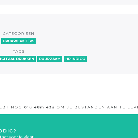
CATEGORIEËN
DRUKWERK TIPS
TAGS
IGITAAL DRUKKEN
DUURZAAM
HP INDIGO
HEBT NOG
01
u
48
m
42
s
OM JE BESTANDEN AAN TE LEV
ODIG?
aat voor je klaar!