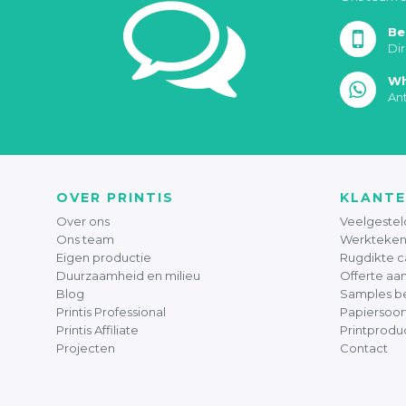
Be
Di
Wh
An
OVER PRINTIS
KLANTE
Over ons
Veelgestel
Ons team
Werkteken
Eigen productie
Rugdikte c
Duurzaamheid en milieu
Offerte aa
Blog
Samples be
Printis Professional
Papiersoor
Printis Affiliate
Printprodu
Projecten
Contact