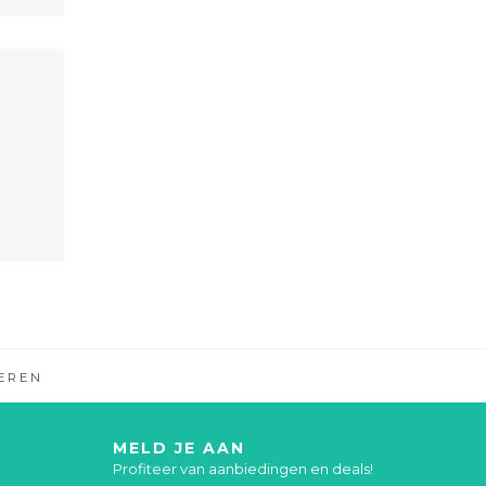
EREN
MELD JE AAN
Profiteer van aanbiedingen en deals!